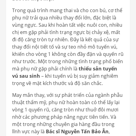
Trong quá trình mang thai và cho con bú, cơ thể
phụ nữ trải qua nhiều thay đổi lớn, đặc biệt là
vùng ngực. Sau khi hoàn tất việc nuôi con, nhiều
chị em gặp phải tình trạng ngực bị chảy xệ, mất
đi độ căng tròn tự nhiên. Đây là kết quả của sự
thay đổi nội tiết tố và sự teo nhỏ mô tuyến vú,
khiến cho vòng 1 không còn đầy đặn và quyến rũ
như trước. Một trong những tình trạng phổ biến
mà phụ nữ gặp phải chính là
thiểu sản tuyến
vú sau sinh
– khi tuyến vú bị suy giảm nghiêm
trọng về mặt kích thước và độ săn chắc.
May mắn thay, với sự phát triển của ngành phẫu
thuật thẩm mỹ, phụ nữ hoàn toàn có thể lấy lại
vòng 1 quyến rũ, căng tròn như thuở đôi mươi
nhờ các phương pháp nâng ngực tiên tiến. Và
một trong những chuyên gia hàng đầu trong
lĩnh vực này là
Bác sĩ Nguyễn Tấn Bảo Ân
,