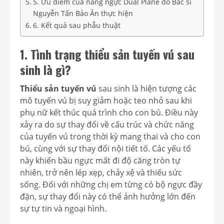
5. Ưu điểm của nâng ngực Dual Plane do Bác sĩ
Nguyễn Tấn Bảo Ân thực hiện
6. Kết quả sau phẫu thuật
1. Tình trạng thiểu sản tuyến vú sau
sinh là gì?
Thiểu sản tuyến vú
sau sinh là hiện tượng các
mô tuyến vú bị suy giảm hoặc teo nhỏ sau khi
phụ nữ kết thúc quá trình cho con bú. Điều này
xảy ra do sự thay đổi về cấu trúc và chức năng
của tuyến vú trong thời kỳ mang thai và cho con
bú, cùng với sự thay đổi nội tiết tố. Các yếu tố
này khiến bầu ngực mất đi độ căng tròn tự
nhiên, trở nên lép xẹp, chảy xệ và thiếu sức
sống. Đối với những chị em từng có bộ ngực đầy
đặn, sự thay đổi này có thể ảnh hưởng lớn đến
sự tự tin và ngoại hình.