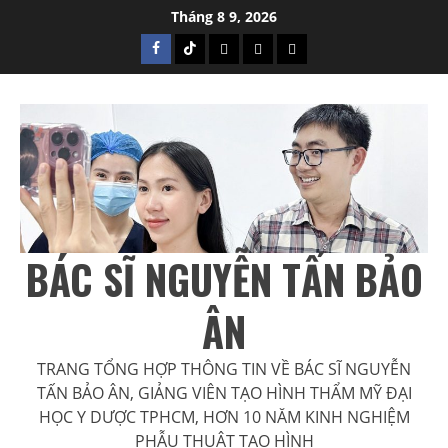
Skip
Tháng 8 9, 2026
to
Facebook
Tiktok
Hotline:
Thông
Địa
content
076
tin
chỉ:
536
Thạc
190
1789
sĩ
Huỳnh
–
Văn
Bác
Bánh,
sĩ
Phường
Nguyễn
12,
BÁC SĨ NGUYỄN TẤN BẢO
Tấn
Phú
Bảo
Nhuận,
ÂN
Ân
Hồ
Chí
TRANG TỔNG HỢP THÔNG TIN VỀ BÁC SĨ NGUYỄN
TẤN BẢO ÂN, GIẢNG VIÊN TẠO HÌNH THẨM MỸ ĐẠI
Minh
HỌC Y DƯỢC TPHCM, HƠN 10 NĂM KINH NGHIỆM
PHẪU THUẬT TẠO HÌNH